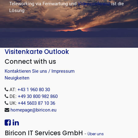
Teleworking via Fernwartung und
Videoconferenz
ist die
Lösung
Visitenkarte Outlook
Connect with us
Kontaktieren Sie uns / Impressum
Neuigkeiten
AT:
+43 1 960 80 30
DE:
+49 30 800 982 860
UK:
+44 5603 87 10 36
homepage@biricon.eu
Biricon IT Services GmbH
-
Über uns