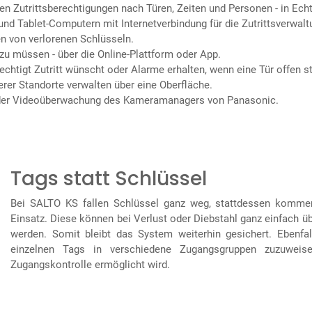
en Zutrittsberechtigungen nach Türen, Zeiten und Personen - in Echt
 Tablet-Computern mit Internetverbindung für die Zutrittsverwalt
en von verlorenen Schlüsseln.
zu müssen - über die Online-Plattform oder App.
htigt Zutritt wünscht oder Alarme erhalten, wenn eine Tür offen st
erer Standorte verwalten über eine Oberfläche.
it der Videoüberwachung des Kameramanagers von Panasonic.
Tags statt Schlüssel
Bei SALTO KS fallen Schlüssel ganz weg, stattdessen komm
Einsatz. Diese können bei Verlust oder Diebstahl ganz einfach üb
werden. Somit bleibt das System weiterhin gesichert. Ebenfal
einzelnen Tags in verschiedene Zugangsgruppen zuzuweise
Zugangskontrolle ermöglicht wird.