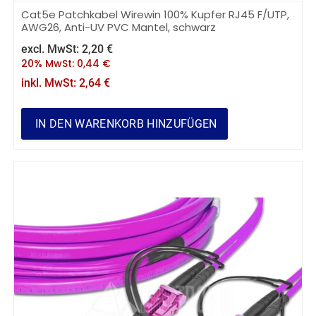
Cat5e Patchkabel Wirewin 100% Kupfer RJ45 F/UTP,
AWG26, Anti-UV PVC Mantel, schwarz
excl. MwSt:
2,20
€
20% MwSt:
0,44
€
inkl. MwSt:
2,64
€
IN DEN WARENKORB HINZUFÜGEN