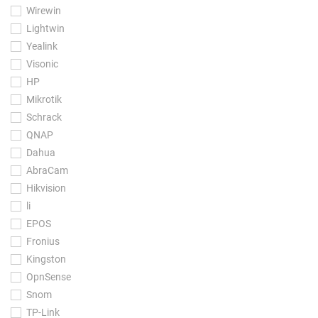
Wirewin
Lightwin
Yealink
Visonic
HP
Mikrotik
Schrack
QNAP
Dahua
AbraCam
Hikvision
li
EPOS
Fronius
Kingston
OpnSense
Snom
TP-Link