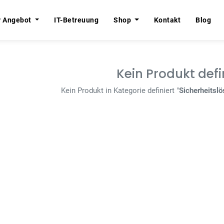
r Angebot
r Angebot
IT-Betreuung
IT-Betreuung
Shop
Shop
Kontakt
Kontakt
Blog
Blog
Kein Produkt defi
Kein Produkt in Kategorie definiert "
Sicherheitsl