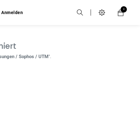
0
0
Anmelden
Anmelden
niert
ösungen / Sophos / UTM
".