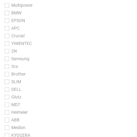
Multipower
BMW
EPSON
APC
Crucial
YIWENTEC
2N
Samsung
3cx
Brother
SLIM
DELL
Glutz
MDT
Heimeier
ABB
Medion
KYOCERA