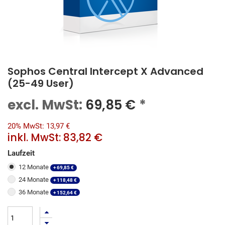
Sophos Central Intercept X Advanced
(25-49 User)
excl. MwSt:
69,85
€
*
20% MwSt: 13,97 €
inkl. MwSt:
83,82 €
Laufzeit
12 Monate
+
69,85
€
24 Monate
+
118,48
€
36 Monate
+
152,64
€